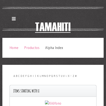
Home
Productos
Alpha Index
A
B
C
D
E
F
G
H
I
J
K
L
M
N
O
P
Q
R
S
T
U
V
W
X
Y
Z
#
ITEMS STARTING WITH X