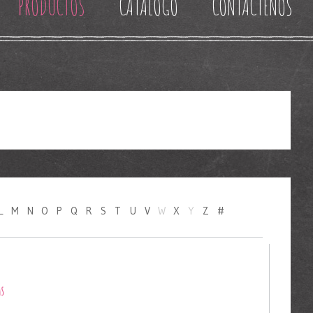
PRODUCTOS
CATALOGO
CONTACTENOS
L
M
N
O
P
Q
R
S
T
U
V
W
X
Y
Z
#
AS