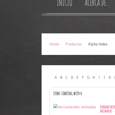
INICIO
ACERCA DE...
Home
Productos
Alpha Index
A
B
C
D
E
F
G
H
I
J
K
ITEMS STARTING WITH H
HERRAMIENT
ANIMADAS