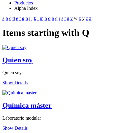
Productos
Alpha Index
a
b
c
d
e
f
g
h
i
j
k
l
m
n
o
p
q
r
s
t
u
v
w
x
y
z
#
Items starting with Q
Quien soy
Quien soy
Show Details
Química máster
Laboratorio modular
Show Details